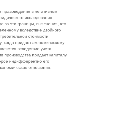
а правоведения в негативном
юридического исследования
а за эти границы, выяснения, что
деленному вследствие двойного
требительной стоимости.
у, когда придает экономическому
вляется вследствие учета
тв производства придает капиталу
торое индифферентно его
экономические отношения.