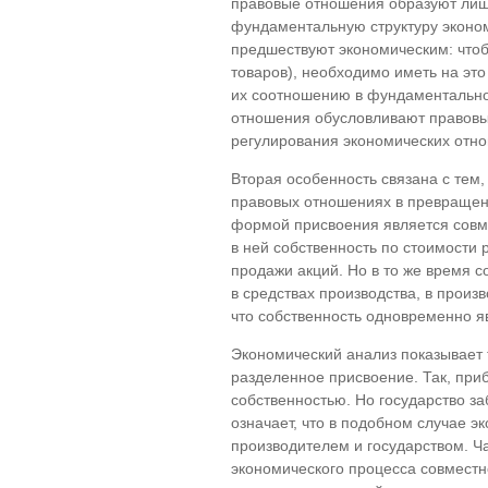
правовые отношения образуют лиш
фундаментальную структуру эконом
предшествуют экономическим: чтоб
товаров), необходимо иметь на эт
их соотношению в фундаментальной
отношения обусловливают правовые
регулирования экономических отн
Вторая особенность связана с тем
правовых отношениях в превращен
формой присвоения является совме
в ней собственность по стоимости
продажи акций. Но в то же время 
в средствах производства, в произ
что собственность одновременно я
Экономический анализ показывает 
разделенное присвоение. Так, приб
собственностью. Но государство за
означает, что в подобном случае 
производителем и государством. 
экономического процесса совместн