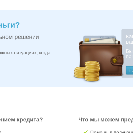
ньги?
льном решении
Ка
ва
Бы
жных ситуациях, когда
ист
П
ением кредита?
Что мы можем пре
я
Помощь в получен