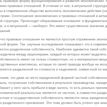
ь правовую форму функционирования и развития экономических. Н
ико-правовых отношений. В отличие от нее, в актуальной структу
ы в современном обществе выполнить экономические действия (н
о право. Соотношение экономических и правовых отношений в акту
 структуре. Происходит оборачивание основания: в фундаментал
, а в актуальной — наоборот. Это имеет существенное значение д
ошений.
, что правовые отношения не являются простым отражением эконо
ной форме. Так, научные исследования показывают, что в соврем
стно-разделенная собственность. Наиболее адекватна такой собс
 разделена между акционерами, каждый из которых может выделить 
собственность имеет не только стоимостную, но и материально-в
водственных комплексах, которые по своей природе вообще не могу
вляется разделенной по стоимости и неделимой, совместной по 
также, что даже за чисто юридической формой частной собственно
ыль, полученная собственником в результате производства, юриди
бирает у него часть прибыли в виде налога, то есть реально прини
экономической реальностью является не частное, а совместно-разд
Частная и государственная собственность являются лишь юридиче
о-разделенного присвоения. Это тоже должно быть учтено при ана