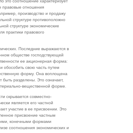
о это соотношение характеризует
ре правовые отношения
апример, производство и продажу
альной структуре противоположно
ьной структуре экономические
ля практики правового
мических. Последние выражаются в
енном обществе господствующей
твенности ее акционерная форма:
и обособить свою часть путем
ещественную форму. Она воплощена
т быть разделены. Это означает,
материально-вещественной форме.
сти скрывается совместно-
чески является его частной
мает участие в ее присвоении. Это
еленное присвоение частным
скими, конечными формами
лизе соотношения экономических и