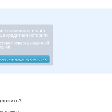
кие возможности даёт
ша кредитная история?
страя проверка кредитной
ории!
роверить кредитную историю
дложить?
ии кредита