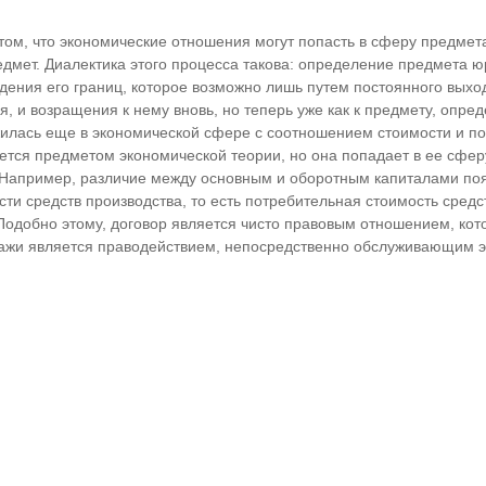
 том, что экономические отношения могут попасть в сферу предмет
редмет. Диалектика этого процесса такова: определение предмета 
ения его границ, которое возможно лишь путем постоянного выход
, и возращения к нему вновь, но теперь уже как к предмету, опре
илась еще в экономической сфере с соотношением стоимости и по
ется предметом экономической теории, но она попадает в ее сфер
апример, различие между основным и оборотным капиталами поя
ти средств производства, то есть потребительная стоимость средс
Подобно этому, договор является чисто правовым отношением, ко
дажи является праводействием, непосредственно обслуживающим 