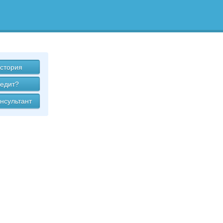
стория
редит?
нсультант