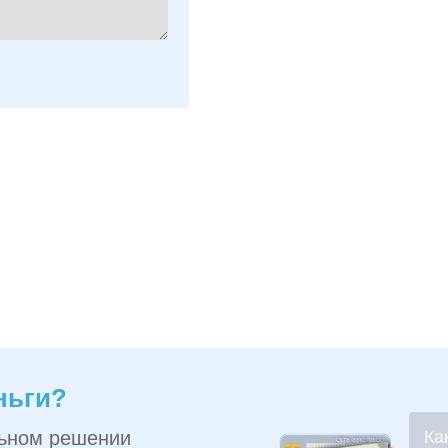
ньги?
льном решении
Ка