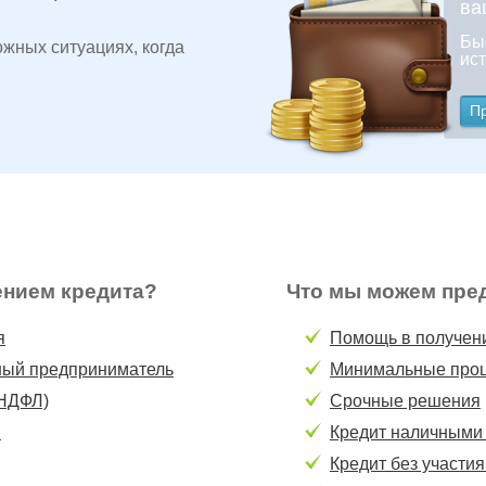
ва
Бы
жных ситуациях, когда
ист
П
ением кредита?
Что мы можем пре
я
Помощь в получен
ый предприниматель
Минимальные проц
 НДФЛ)
Срочные решения
и
Кредит наличными 
Кредит без участия