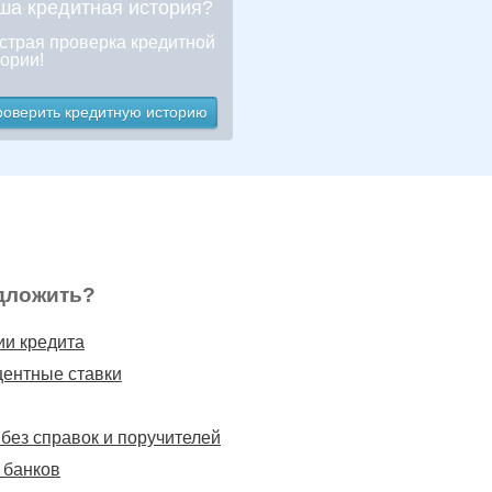
ша кредитная история?
страя проверка кредитной
ории!
роверить кредитную историю
дложить?
ии кредита
ентные ставки
без справок и поручителей
 банков