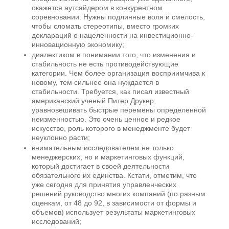
окажется аутсайдером в конкурентном
соревновании. Нужны подлинные воля и смелость,
чтобы сломать стереотипы, вместо громких
деклараций о нацеленности на инвестиционно-
инновационную экономику;
диалектиком в понимании того, что изменения и
стабильность не есть противодействующие
категории. Чем более организация восприимчива к
новому, тем сильнее она нуждается в
стабильности. Требуется, как писал известный
американский ученый Питер Друкер,
уравновешивать быстрые перемены определенной
неизменностью. Это очень ценное и редкое
искусство, роль которого в менеджменте будет
неуклонно расти;
внимательным исследователем не только
менеджерских, но и маркетинговых функций,
который достигает в своей деятельности
обязательного их единства. Кстати, отметим, что
уже сегодня для принятия управленческих
решений руководство многих компаний (по разным
оценкам, от 48 до 92, в зависимости от формы и
объемов) использует результаты маркетинговых
исследований;