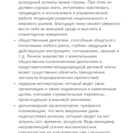
культурный аспекты жизни страны. При этом он
должен хорошо знать, интуитивно чувствовать,
предвидеть и использовать в управленческой
работе тенденции развития национального и
мирового рынков, благодаря чему сможет уверенно
вести себя во внешней среде и мыслить в
планетарном измерении;
общественным деятелем, способным общаться с
политиками любого ранга, глубоко сведущим в
действующих инструкциях, соглашениях, законах и
т. д. Личное знакомство с влиятельными
общественно-политическими деятелями и
представителями международной деловой элиты
может существенно облегчить преодоление
частокола бюрократических препятствий;
лидером-мотиватором, который ведет свою
организацию и своих подчиненных к намеченным
целям, учитывая стремительные перемены,
происходящие в мировой экономике;
дальновидным организатором, прекрасно
понимающим, что жить вчерашним днем -
недопустимая роскошь, которая сводит на нет
затраты сил, времени, ресурсов, Ведь менеджер,
направляющий усилия высококлассных
специалистов на консервацию уже сделанного,